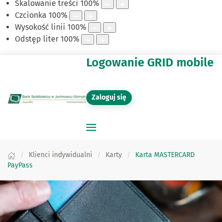
Skalowanie treści
100
%
Czcionka
100
%
Wysokość linii
100
%
Odstęp liter
100
%
Logowanie GRID mobile
Zaloguj się
Klienci indywidualni
Karty
Karta MASTERCARD
PayPass