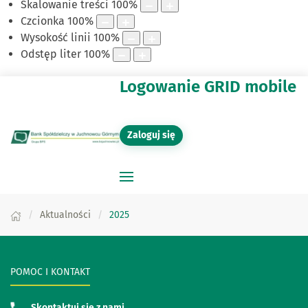
Skalowanie treści
100
%
Czcionka
100
%
Wysokość linii
100
%
Odstęp liter
100
%
Logowanie GRID mobile
Zaloguj się
Aktualności
2025
POMOC I KONTAKT
Skontaktuj się z nami