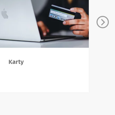
Karty
L