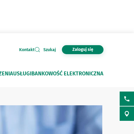
Zaloguj się
Kontakt
Szukaj
ZENIA
USŁUGI
BANKOWOŚĆ ELEKTRONICZNA